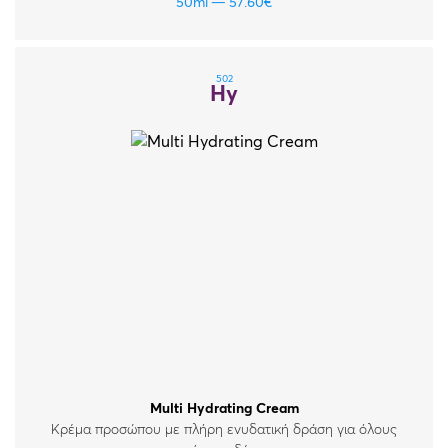
συμβάλλουν στη διατήρηση του νερού στην επιδερμίδα.
50ml
57.60
€
Για όλους τους τύπους δέρματος.
502
Hy
Multi Hydrating Cream
Κρέμα προσώπου με πλήρη ενυδατική δράση για όλους