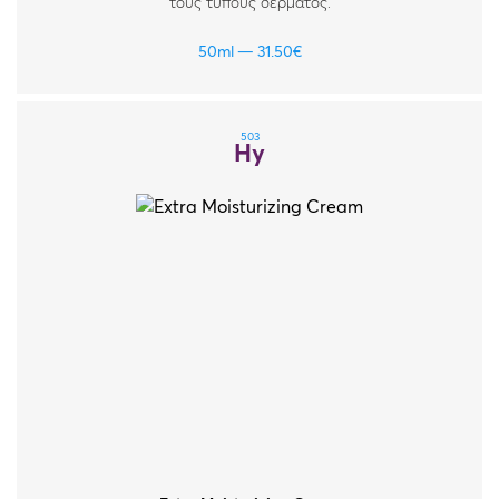
τους τύπους δέρματος.
50ml
31.50
€
503
Hy