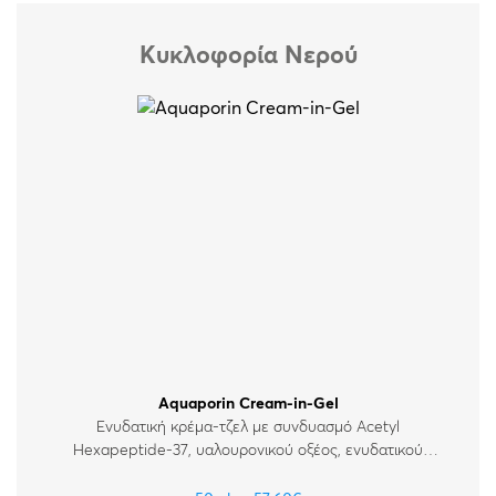
Όλες οι κρέμες
Απώλεια Σφριγηλότητας
Κυκλοφορία Νερού
Καθαρισμός & Απολέπιση
Αντηλιακά
Aquaporin Cream-in-Gel
Ενυδατική κρέμα-τζελ με συνδυασμό Acetyl
Hexapeptide-37, υαλουρονικού οξέος, ενυδατικού
συμπλέγματος σακχάρων και κεραμιδίων, που