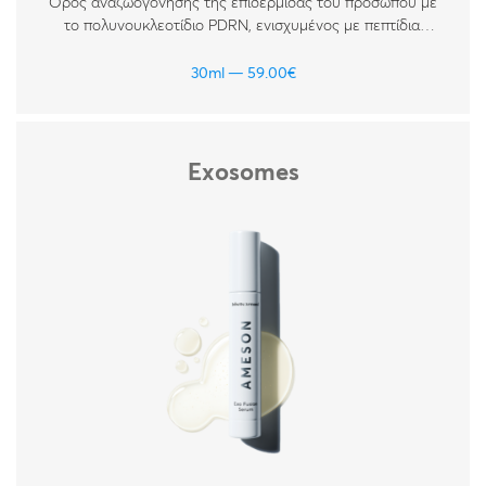
Ορός αναζωογόνησης της επιδερμίδας του προσώπου με
το πολυνουκλεοτίδιο PDRN, ενισχυμένος με πεπτίδια,
βιταμίνες και υαλουρονικό οξύ. Για όλους τους τύπους
δέρματος.
30ml
59.00
€
Exosomes