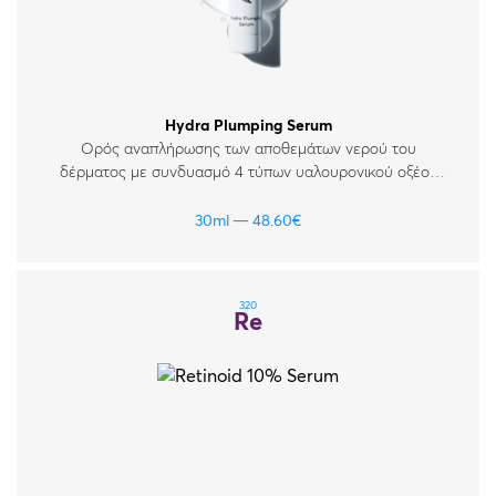
Hydra Plumping Serum
Ορός αναπλήρωσης των αποθεμάτων νερού του
δέρματος με συνδυασμό 4 τύπων υαλουρονικού οξέος
σε περιεκτικότητα 1%, πολυγλουταμικό οξύ και βιταμίνες
Β5 & Β9. Για όλους τους τύπους δέρματος. Ιδανικός για
30ml
48.60
€
ξηρό, αφυδατωμένο, ταλαιπωρημένο και ευαίσθητο
δέρμα.
320
Re