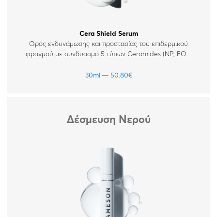
Cera Shield Serum
Ορός ενδυνάμωσης και προστασίας του επιδερμικού
φραγμού με συνδυασμό 5 τύπων Ceramides (NP, EOP,
NG, AG, AP), βιταμίνες Β3, D3 και το πεπτίδιο Acetyl
Heptapeptide-4. Για όλους τους τύπους δέρματος.
30ml
50.80
€
Ιδανικός για δέρματα με διαταραγμένο επιδερμικό
φραγμό.
Δέσμευση Νερού