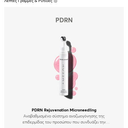
Λεπτές Γραμμές & Ρυτίδες
Όλες οι κρέμες
Απώλεια Σφριγηλότητας
PDRN
Καθαρισμός & Απολέπιση
Αντηλιακά
PDRN Rejuvenation Microneedling
Αναβαθμισμένο σύστημα αναζωογόνησης της
επιδερμίδας του προσώπου που συνδυάζει την