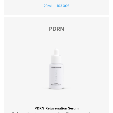
τεχνολογία microneedling με ορό με πολυνουκλεοτίδιο
PDRN ενισχυμένο με πεπτίδια, βιταμίνες και υαλουρονικό
20ml
103.00
€
οξύ. Για όλους τους τύπους δέρματος.
PDRN
PDRN Rejuvenation Serum