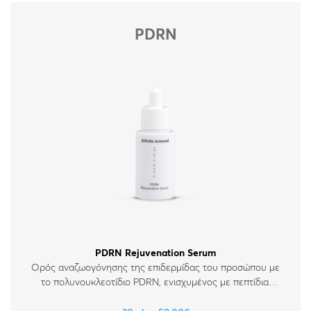
Όλες οι κρέμες
Απώλεια Σφριγηλότητας
PDRN
Καθαρισμός & Απολέπιση
Αντηλιακά
PDRN Rejuvenation Serum
Ορός αναζωογόνησης της επιδερμίδας του προσώπου με
το πολυνουκλεοτίδιο PDRN, ενισχυμένος με πεπτίδια,
βιταμίνες και υαλουρονικό οξύ. Για όλους τους τύπους