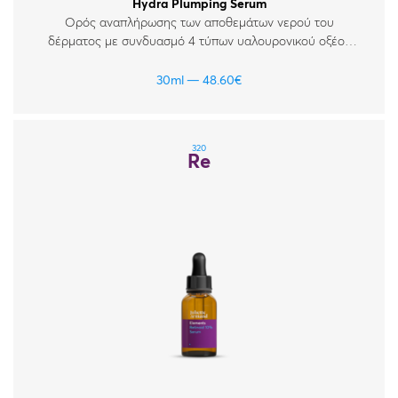
Hydra Plumping Serum
Ορός αναπλήρωσης των αποθεμάτων νερού του
δέρματος με συνδυασμό 4 τύπων υαλουρονικού οξέος
σε περιεκτικότητα 1%, πολυγλουταμικό οξύ και βιταμίνες
Β5 & Β9. Για όλους τους τύπους δέρματος. Ιδανικός για
30ml
48.60
€
ξηρό, αφυδατωμένο, ταλαιπωρημένο και ευαίσθητο
δέρμα.
320
Re