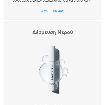
συνδυασμό 2 τύπων εξωσωμάτων: Centella asiatica και
Lactobacilllus. Ενισχυμένος με πεπτίδια, νουκλεοτίδια και
υαλουρονικό οξύ. Για όλους τους τύπους δέρματος.
30ml
60.00
€
Δέσμευση Νερού