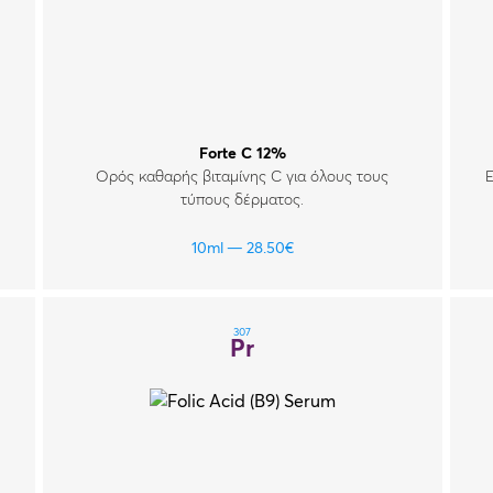
Forte C 12%
Ορός καθαρής βιταμίνης C για όλους τους
Ε
τύπους δέρματος.
10ml
28.50
€
307
Pr