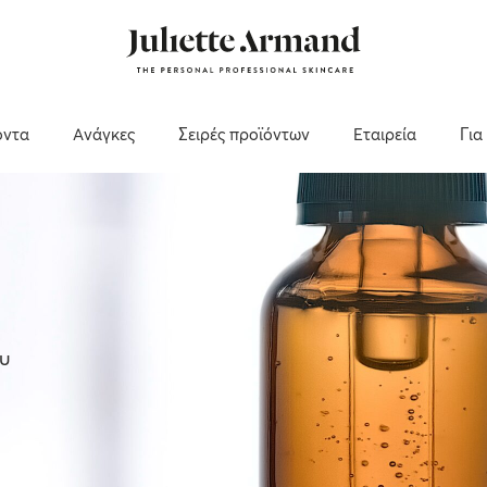
όντα
Ανάγκες
Σειρές προϊόντων
Εταιρεία
Για
ου