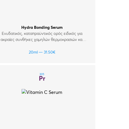
Hydra Bonding Serum
Ενυδατικός, καταπραϋντικός ορός ειδικός για
ακραίες συνθήκες χαμηλών θερμοκρασιών και
ξηρασίας. Για όλους τους τύπους δέρματος.
20ml
31.50
€
305
Pr