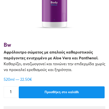
Όλες οι κρέμες
Απώλεια Σφριγηλότητας
Καθαρισμός & Απολέπιση
Αντηλιακά
Bw
Αφρόλουτρο σώματος με απαλούς καθαριστικούς
παράγοντες ενισχυμένο με Aloe Vera και Panthenol.
Καθαρίζει, αναζωογονεί και τονώνει την επιδερμίδα χωρίς
να προκαλεί ερεθισμούς και ξηρότητα.
520ml
22.50
€
Bath
Προσθήκη στο καλάθι
Shower
Foam
ποσότητα