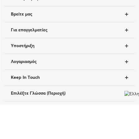
Βρείτε μας
Για επαγγελματίες
Υποστήριξη
Λογαριασμός
Keep In Touch
Επιλέξτε Γλώσσα (Περιοχή)
Copyright © 2026 Juliette Armand. All rights reserved.
|
|
Όροι Χρήσης
Πολιτική Απορρήτου
Cookies