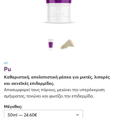
Όλες οι κρέμες
Απώλεια Σφριγηλότητας
Καθαρισμός & Απολέπιση
Αντηλιακά
421
Pu
Καθαριστική, απολεπιστική μάσκα για μικτές, λιπαρές
και ακνεϊκές επιδερμίδες.
Αποσυμφορεί τους πόρους, μειώνει την υπερέκκριση
σμήγματος, τονώνει και φωτίζει την επιδερμίδα.
Μέγεθος