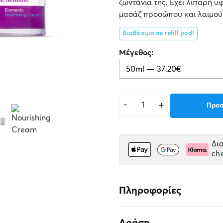
ζωντάνια της. Έχει λιπαρή υφ
μασάζ προσώπου και λαιμού
Διαθέσιμο σε refill pod!
Μέγεθος
Nourishing
-
+
Προσ
Cream
ποσότητα
Δι
ch
Πληροφορίες
Δράση