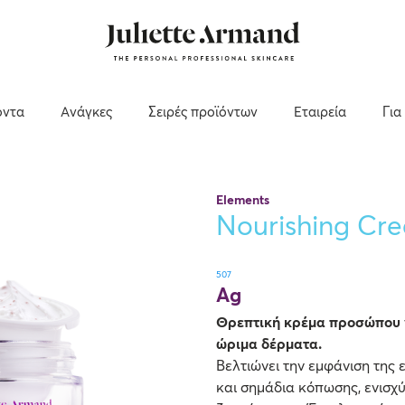
όντα
Ανάγκες
Σειρές προϊόντων
Εταιρεία
Για
Elements
Nourishing Cr
507
Ag
Θρεπτική κρέμα προσώπου γ
ώριμα δέρματα.
Βελτιώνει την εμφάνιση της 
και σημάδια κόπωσης, ενισχύ