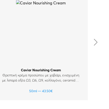
Caviar Nourishing Cream
Θρεπτική κρέμα προσώπου με χαβιάρι, ενισχυμένη
Κρε
με λιπαρά οξέα Ω3, Ω6, Ω9, κολλαγόνο, ceramides,
επιδερ
και βιταμίνες A, E, F για ώριμα, κουρασμένα και
θαμπά δέρματα.
50ml
43.50
€