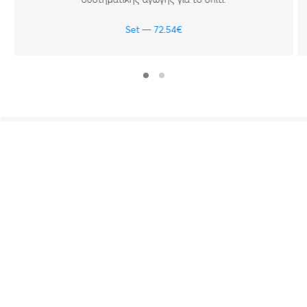
Set
72.54
€