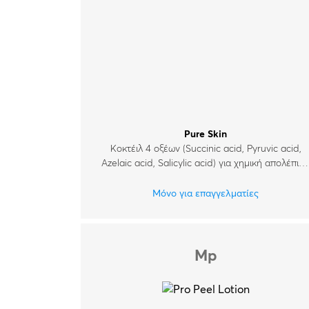
Όλες οι κρέμες
Απώλεια Σφριγηλότητας
Καθαρισμός & Απολέπιση
Αντηλιακά
Pure Skin
Κοκτέιλ 4 οξέων (Succinic acid, Pyruvic acid,
Azelaic acid, Salicylic acid) για χημική απολέπισ
και βελτίωση της δερματικής κατάστασης σε
ακνεϊκά και λιπαρά δέρματα.
Μόνο για επαγγελματίες
Mp