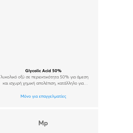
Glycolic Acid 50%
Γλυκολικό οξύ σε περιεκτικότητα 50% για άμεση
και ισχυρή χημική απολέπιση, κατάλληλο για
όλους τους τύπους δέρματος.
Μόνο για επαγγελματίες
Mp