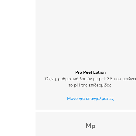
Pro Peel Lotion
Όξινη, ρυθμιστική λοσιόν με pH~3.5 που μειώνε
το pH της επιδερμίδας.
Μόνο για επαγγελματίες
Mp