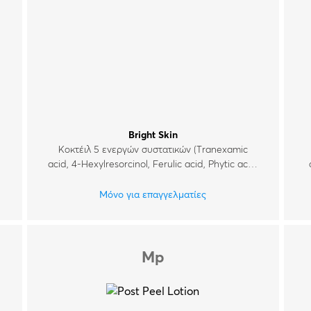
Bright Skin
Κοκτέιλ 5 ενεργών συστατικών (Tranexamic
η
acid, 4-Hexylresorcinol, Ferulic acid, Phytic acid,
Azelaic acid) για ήπια χημική απολέπιση και
βελτίωση της ανομοιομορφίας του χρωματικού
Μόνο για επαγγελματίες
τόνου του δέρματος.
Mp