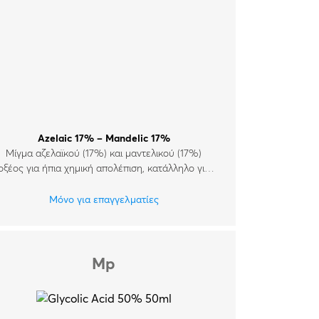
Azelaic 17% – Mandelic 17%
Μίγμα αζελαϊκού (17%) και μαντελικού (17%)
οξέος για ήπια χημική απολέπιση, κατάλληλο για
όλους τους τύπους δέρματος, καθ’ όλη τη
διάρκεια του χρόνου.
Μόνο για επαγγελματίες
Mp