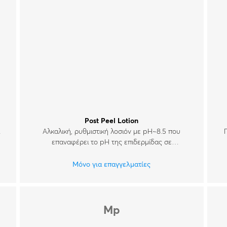
Post Peel Lotion
ι
Αλκαλική, ρυθμιστική λοσιόν με pH~8.5 που
επαναφέρει το pH της επιδερμίδας σε
φυσιολογικά επίπεδα μετά τη χημική απολέπιση.
Μόνο για επαγγελματίες
Mp