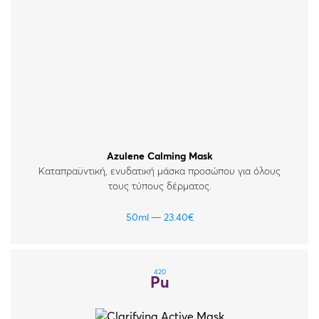
Όλες οι κρέμες
Απώλεια Σφριγηλότητας
Καθαρισμός & Απολέπιση
Αντηλιακά
Azulene Calming Mask
Καταπραϋντική, ενυδατική μάσκα προσώπου για όλους
τους τύπους δέρματος.
50ml
23.40
€
420
Pu