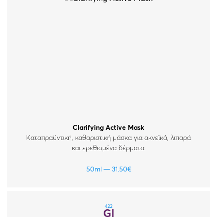
Clarifying Active Mask
Καταπραϋντική, καθαριστική μάσκα για ακνεϊκά, λιπαρά
και ερεθισμένα δέρματα.
50ml
31.50
€
422
Gl