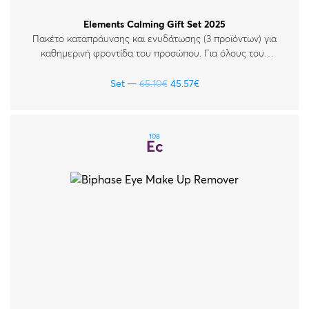
Elements Calming Gift Set 2025
Πακέτο καταπράυνσης και ενυδάτωσης (3 προϊόντων) για
καθημερινή φροντίδα του προσώπου. Για όλους τους
τύπους δέρματος.
Original price was: 65.10€.
Η τρέχουσα τιμή είναι: 45
Set
65.10
€
45.57
€
108
Ec